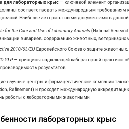
и для лабораторных крыс
— ключевой элемент организац
должны соответствовать международным требованиям к 
дований. Наиболее авторитетными документами в данной 
de for the Care and Use of Laboratory Animals
(National Resear
анизации вивариев, содержанию животных, ветеринарно
ective 2010/63/EU
Европейского Союза о защите животных, 
D GLP
— принципы надлежащей лабораторной практики, о
производимость результатов.
ие научные центры и фармацевтические компании также 
tion, Refinement) и проходят международную аккредитаци
нь работы с лабораторными животными.
бенности лабораторных крыс