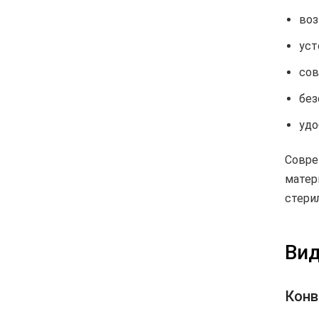
воз
уст
сов
без
удо
Совре
матер
стери
Вид
Конв