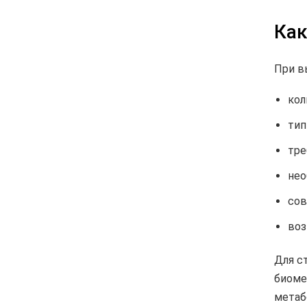
Как
При в
кол
тип
тре
нео
сов
воз
Для с
биоме
метаб