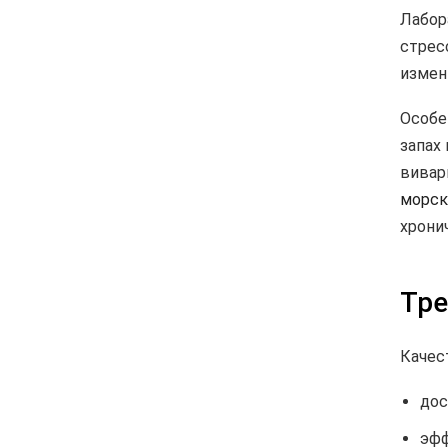
Лабор
стрес
измен
Особе
запах
вивар
морск
хрони
Тре
Качес
дос
эфф