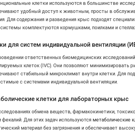
нциональные клетки используются в большинстве исслед
ечивают удобный доступ к животным, просты в обслужив
ия. Для содержания и разведения крыс подходят специа
 системы комплектуются кормушками, поилками и стелла
ки для систем индивидуальной вентиляции (И
роведении ответственных биомедицинских исследований
лируемых клеток (IVC). Они позволяют минимизировать р
ечивают стабильный микроклимат внутри клетки. Для по
стимые с системами индивидуальной вентиляции.
болические клетки для лабораторных крыс
сследованиях обмена веществ, фармакокинетики, токсико
и фекалий. Для этих задач используются
метаболические к
гический материал без загрязнения и обеспечивает высок