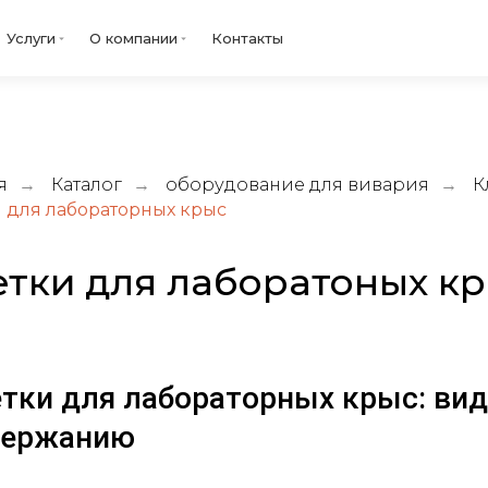
Услуги
О компании
Контакты
я
Каталог
оборудование для вивария
К
→
→
→
 для лабораторных крыс
етки для лаборатоных к
тки для лабораторных крыс: вид
держанию