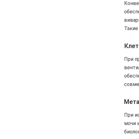
Конве
обесп
вивар
Такие
Клет
При п
венти
обесп
совме
Мета
При и
мочи 
биоло