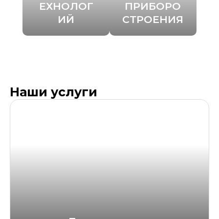
ЕХНОЛОГ
ПРИБОРО
ИЙ
СТРОЕНИЯ
Наши услуги
Проектирование
чистых помещений
Разработка концепт-проектов и рабочей документации
для чистых помещений и лабораторий под ключ. Учёт
требований 87-ФЗ, GMP, ISO 14644 и индивидуальных
условий заказчика.