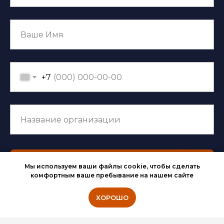
+7
Оставить заявку
Мы используем ваши файлы cookie, чтобы сделать
комфортным ваше пребывание на нашем сайте
ХОРОШО
Нажимая на кнопку, вы подтверждаете свое
Согласие на обработку
персональных данных
и принимаете
Пользовательское соглашение к сайту
.