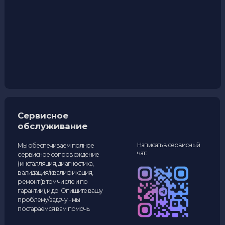
Наши контакты
127566 Россия, Москва,
+7 (495) 204-28-06
Алтуфьевское шоссе, дом
48, корпус 1
+7 (999) 078-72-85
info@inpren.ru
+7 (977) 546-93-44
Лучшие условия