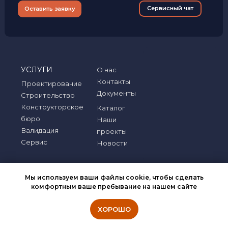
Сервисное
обслуживание
Написать в сервисный
Мы обеспечиваем полное
чат:
сервисное сопровождение
(инсталляция, диагностика,
валидация/квалификация,
ремонт (в том числе и по
гарантии), и др. Опишите вашу
Мы используем ваши файлы cookie, чтобы сделать
проблему/задачу - мы
комфортным ваше пребывание на нашем сайте
постараемся вам помочь.
ХОРОШО
Сервисный чат
Оставить заявку