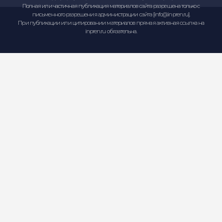
Сервисное обслуживание
Мы обеспечиваем полное сервисное сопровождение
(инсталляция, диагностика, валидация/квалификация,
ремонт (в том числе и по гарантии), и др. Опишите вашу
проблему/задачу - мы постараемся вам помочь.
Оставить заявку
Политика обработки