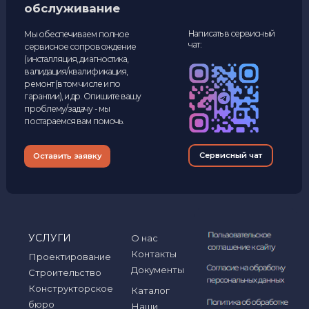
Наши контакты
127566 Россия, Москва,
+7 (495) 204-28-06
Алтуфьевское шоссе, дом
48, корпус 1
+7 (999) 078-72-85
info@inpren.ru
+7 (977) 546-93-44
Лучшие условия