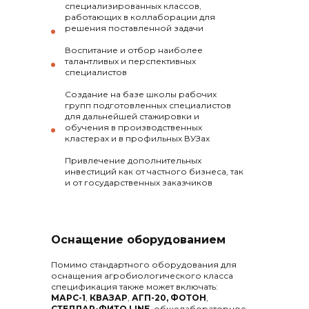
специализированных классов,
работающих в коллаборации для
решения поставленной задачи
Воспитание и отбор наиболее
талантливых и перспективных
специалистов
Создание на базе школы рабочих
групп подготовленных специалистов
для дальнейшей стажировки и
обучения в производственных
кластерах и в профильных ВУЗах
Привлечение дополнительных
инвестиций как от частного бизнеса, так
и от государственных заказчиков
Оснащение оборудованием
Помимо стандартного оборудования для
оснащения агробиологического класса
спецификация также может включать:
МАРС-1
,
КВАЗАР
,
АГП-20,
ФОТОН
,
СТЕЛЛАР-ФИТО LINE
, общелабораторное