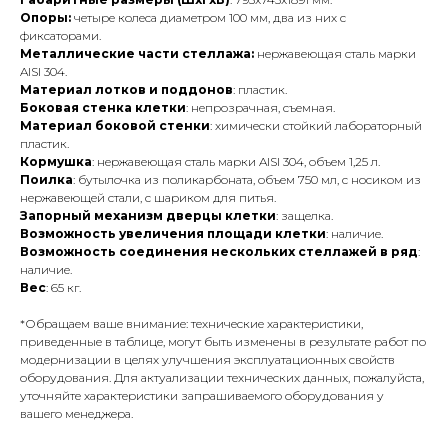
Опоры:
четыре колеса диаметром 100 мм, два из них с
фиксаторами.
Металлические части стеллажа:
нержавеющая сталь марки
AISI 304.
Материал лотков и поддонов
: пластик.
Боковая стенка клетки
: непрозрачная, съемная.
Материал боковой стенки
: химически стойкий лабораторный
пластик.
Кормушка
: нержавеющая сталь марки AISI 304, объем 1,25 л.
Поилка
: бутылочка из поликарбоната, объем 750 мл, с носиком из
нержавеющей стали, с шариком для питья.
Запорный механизм дверцы клетки
: защелка.
Возможность увеличения площади клетки
: наличие.
Возможность соединения нескольких стеллажей в ряд
:
наличие.
Вес
: 65 кг.
*Обращаем ваше внимание: технические характеристики,
приведенные в таблице, могут быть изменены в результате работ по
модернизации в целях улучшения эксплуатационных свойств
оборудования. Для актуализации технических данных, пожалуйста,
уточняйте характеристики запрашиваемого оборудования у
вашего менеджера.