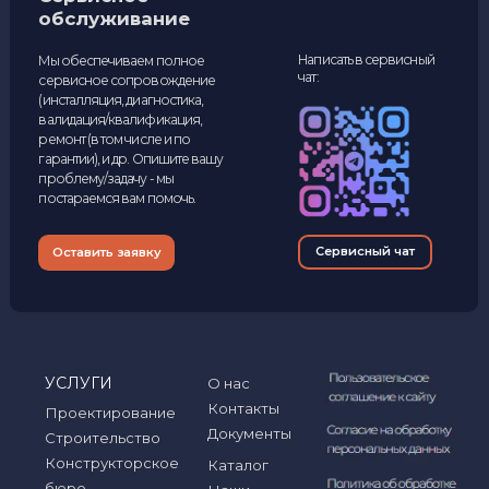
Сервисное
обслуживание
Написать в сервисный
Мы обеспечиваем полное
чат:
сервисное сопровождение
(инсталляция, диагностика,
валидация/квалификация,
ремонт (в том числе и по
гарантии), и др. Опишите вашу
проблему/задачу - мы
постараемся вам помочь.
Сервисный чат
Оставить заявку