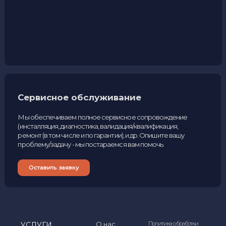
Наши контакты
127566 Россия, Москва,
+7 (495) 204-28-06
Алтуфьевское шоссе, дом
48, корпус 1
+7 (999) 078-72-85
info@inpren.ru
+7 (901) 765-91-12
Лучшие условия