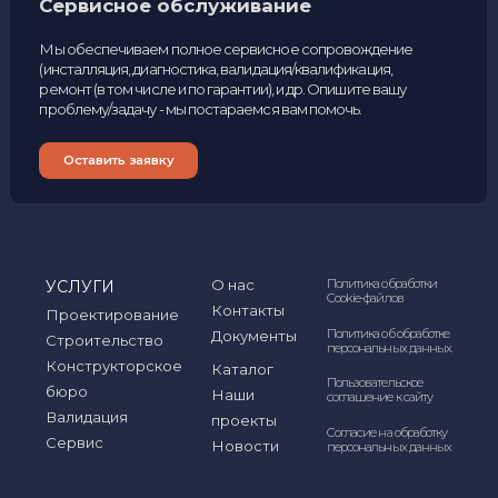
Наши контакты
127566 Россия, Москва,
+7 (495) 204-28-06
Алтуфьевское шоссе, дом
48, корпус 1
+7 (999) 078-72-85
info@inpren.ru
+7 (901) 765-91-12
Лучшие условия