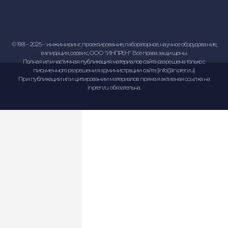
Сервисное обслуживание
Мы обеспечиваем полное сервисное сопровождение
(инсталляция, диагностика, валидация/квалификация,
ремонт (в том числе и по гарантии), и др. Опишите вашу
проблему/задачу - мы постараемся вам помочь.