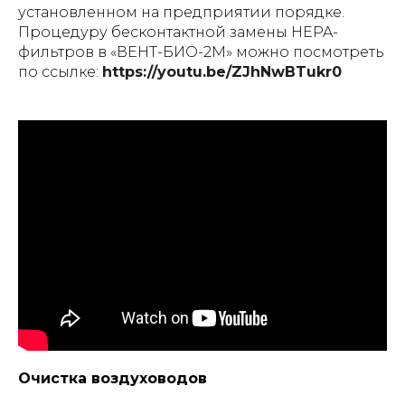
установленном на предприятии порядке.
Процедуру бесконтактной замены HEPA-
фильтров в «ВЕНТ-БИО-2М» можно посмотреть
по ссылке:
https://youtu.be/ZJhNwBTukr0
Очистка воздуховодов