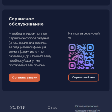
Сервисное
обслуживание
Написать в сервисный
Мы обеспечиваем полное
чат:
сервисное сопровождение
(инсталляция, диагностика,
валидация/квалификация,
ремонт (в том числе и по
гарантии), и др. Опишите вашу
проблему/задачу - мы
постараемся вам помочь.
Сервисный чат
Оставить заявку