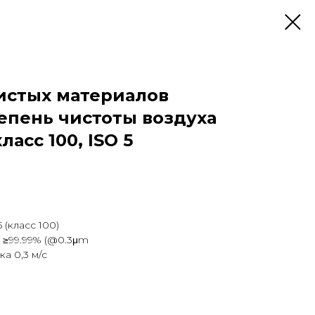
истых материалов
тепень чистоты воздуха
ласс 100, ISO 5
 (класс 100)
 ≥99.99% (@0.3μm
а 0,3 м/с