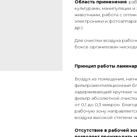
Область применения
: ра
культурами, манипуляции 
животными, работа с оптик
электроники и фотоаппара
др.)
Для очистки воздуха рабоч
боксе организован нисход
Принцип работы ламинар
Воздух из помещения, нагн
фильтровентиляционный бл
задерживающий крупные ча
фильтр абсолютной очистки
от 0,1 до 0,3 микрон. Благ
рабочую зону направляетс
воздуха высокой степени ч
Отсутствие в рабочей зо
позволяет производить 