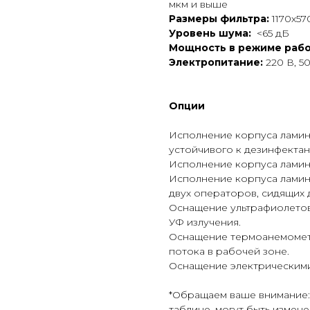
мкм и выше
Размеры фильтра:
1170х57
Уровень шума:
<65 дБ
Мощность в режиме раб
Электропитание:
220 В, 50
Опции
Исполнение корпуса ламин
устойчивого к дезинфектан
Исполнение корпуса ламина
Исполнение корпуса ламина
двух операторов, сидящих 
Оснащение ультрафиолетов
УФ излучения.
Оснащение термоанемомет
потока в рабочей зоне.
Оснащение электрическими
*Обращаем ваше внимание:
таблице, могут быть измен