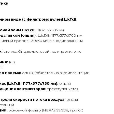
тики
нном виде (с фильтромодулем) ШхГхВ:
очей зоны ШхГхВ:
1110х517х605 мм
дставкой (опция):
ШхГхВ: 1177х577х1700 мм
иевый профиль 30х30 мм с анодированным
к:
стекло. Опция: листовой полипропилен с
ния:
1шт
ия
го проема:
опция (обязательна в комплектации
ках (ШхГхВ: 1177х577х750 мм):
опция
ращения вентиляторов:
трехступенчатая,
роля скорости потока воздуха:
опция
ельный
ции:
основной фильтр (HEPA): 99,95%, при 0,3