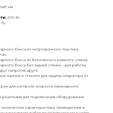
0х69 мм
оты
: 200 Вт
 Гц
арного бокса из непрозрачного пластика,
там.
рного бокса из безопасного каленого стекла.
рного бокса без задней стенки – для работы
друг напротив друга.
ой лампой и стеклом для защиты оператора от
ром для контроля скорости ламинарного
 розетками для подключения оборудования.
 технические характеристики, приведенные в
ены в результате работ по модернизации в целях