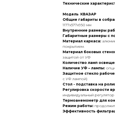
Технические характерис
Модель
:
КВАЗАР
Общие габариты в собра
1177х577х950 мм
Внутренние размеры раб
Габаритные размеры с по
Материал каркаса:
алюмин
покрытием.
Материал боковых стено
защитой от УФ
Количество ламп освеще
Наличие УФ – лампы:
опц
Защитное стекло рабоче
с УФ лампой)
Стол - подставка на роли
Регулировка скорости в
индивидуальный регулятор
Термоанемометр для конт
Режим работы:
продолжит
Эффективность фильтра