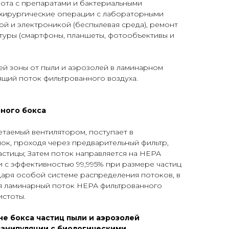
бота с препаратами и бактериальными
и хирургические операции с лабораторными
ой и электроникой (беспылевая среда), ремонт
туры (смартфоны, планшеты, фотообъективы и
ей зоны от пыли и аэрозолей в ламинарном
ящий поток фильтрованного воздуха.
ного бокса
етаемый вентилятором, поступает в
ок, проходя через предварительный фильтр,
стицы; Затем поток направляется на НЕРА
 с эффективностью 99,995% при размере частиц
одаря особой системе распределения потоков, в
я ламинарный поток НЕРА фильтрованного
истоты.
не бокса частиц пыли и аэрозолей
манипуляции с биологическими