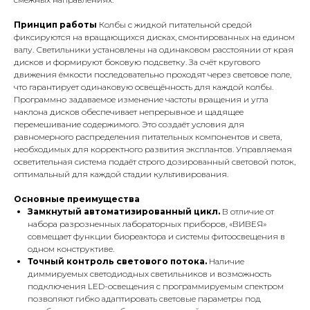
Принцип работы
Колбы с жидкой питательной средой
фиксируются на вращающихся дисках, смонтированных на едином
валу. Светильники установлены на одинаковом расстоянии от края
дисков и формируют боковую подсветку. За счёт кругового
движения ёмкости последовательно проходят через световое поле,
что гарантирует одинаковую освещённость для каждой колбы.
Программно задаваемое изменение частоты вращения и угла
наклона дисков обеспечивает непрерывное и щадящее
перемешивание содержимого. Это создаёт условия для
равномерного распределения питательных компонентов и света,
необходимых для корректного развития эксплантов. Управляемая
осветительная система подаёт строго дозированный световой поток,
оптимальный для каждой стадии культивирования.
Основные преимущества
Замкнутый автоматизированный цикл.
В отличие от
набора разрозненных лабораторных приборов, «ВИВЕЯ»
совмещает функции биореактора и системы фитоосвещения в
одном конструктиве.
Точный контроль светового потока.
Наличие
диммируемых светодиодных светильников и возможность
подключения LED-освещения с программируемым спектром
позволяют гибко адаптировать световые параметры под