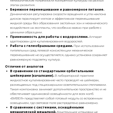
метаболические потребности конкретной культуры на разных
этапах развития.
Бережное перемешивание и равномерное питание.
Динамическая регулировка скорости вращения и угла наклона
дисков гарантирует мягкое и эффективное перемешивание
жидкой среды без образования застойных зон и механического
воздействия на экспланты, что особенно важно при работе с
ценными образцами.
Применимость для работы с водорослями.
Аппарат
адаптирован для культивирования водорослей.
Работа с гелеобразными средами.
При использовании
питательных сред гелевой консистенции механическое
перемешивание не осуществляется, однако установка сохраняет
равномерную подсветку культур.
Отличия от аналогов
В сравнении со стандартными орбитальными
шейкерами (качалками).
В лабораторной практике
жидкостное культивирование часто проводят на шейкерах,
размещаемых под стационарными осветительными стеллажами.
Такая компоновка занимает дополнительное пространство и не
обеспечивает одинаковой освещённости для всех колб.
«ВИВЕЯ» представляет собой готовый модуль со встроенным
освещением, где световое поле распределено равномерно.
В сравнении с системами, оснащёнными
механической мешалкой.
Конструкция установки не