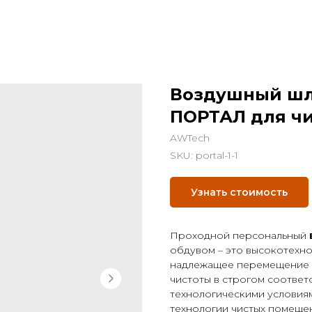
Воздушный шл
ПОРТАЛ для ч
AWTech
SKU:
portal-1-1
Узнать стоимость
Проходной персональный
обдувом – это высокотехн
надлежащее перемещение п
чистоты в строгом соответ
технологическими условия
технологии чистых помеще