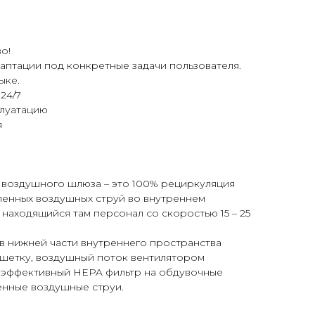
о!
аптации под конкретные задачи пользователя.
ыке.
24/7
плуатацию
я
воздушного шлюза – это 100% рециркуляция
ленных воздушных струй во внутреннем
находящийся там персонал со скоростью 15 – 25
в нижней части внутреннего пространства
шетку, воздушный поток вентилятором
оэффективный HEPA фильтр на обдувочные
енные воздушные струи.