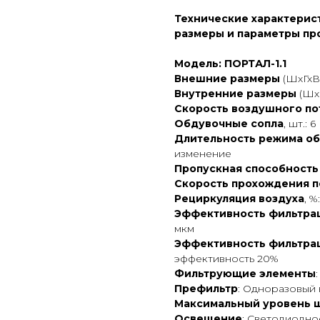
Технические характерист
размеры и параметры про
Модель: ПОРТАЛ-1.1
Внешние размеры
(ШхГхВ)
Внутренние размеры
(ШхГ
Скорость воздушного по
Обдувочные сопла
, шт.: 6
Длительность режима о
изменение
Пропускная способность
Скорость прохождения п
Рециркуляция воздуха
, %
Эффективность фильтра
мкм
Эффективность фильтра
эффективность 20%
Фильтрующие элементы
Префильтр
: Одноразовый
Максимальный уровень ш
Освещение
: Светодиодное