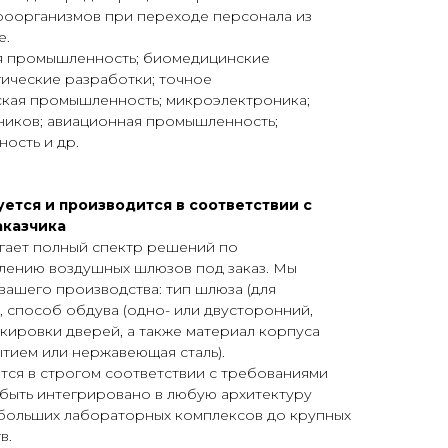
кроорганизмов при переходе персонала из
е.
я промышленность; биомедицинские
ические разработки; точное
кая промышленность; микроэлектроника;
иков; авиационная промышленность;
ость и др.
ется и производится в соответствии с
аказчика
ает полный спектр решений по
лению воздушных шлюзов под заказ. Мы
вашего производства: тип шлюза (для
, способ обдува (одно- или двусторонний,
окировки дверей, а также материал корпуса
тием или нержавеющая сталь).
ся в строгом соответствии с требованиями
 быть интегрировано в любую архитектуру
больших лабораторных комплексов до крупных
в.