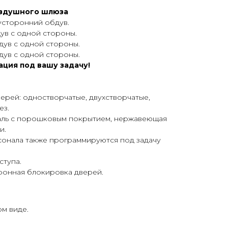
оздушного шлюза
вусторонний обдув.
дув с одной стороны.
бдув с одной стороны.
бдув с одной стороны.
ция под вашу задачу!
ерей: одностворчатые, двухстворчатые,
ез.
таль с порошковым покрытием, нержавеющая
и.
онала также программируются под задачу
ступа.
ронная блокировка дверей.
м виде.