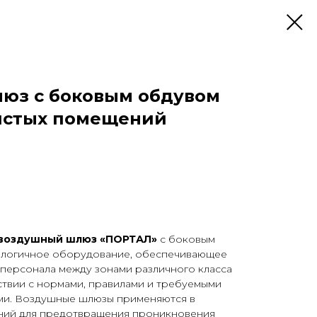
юз с боковым обдувом
истых помещений
воздушный шлюз «ПОРТАЛ»
с боковым
ологичное оборудование, обеспечивающее
ерсонала между зонами различного класса
ствии с нормами, правилами и требуемыми
ми. Воздушные шлюзы применяются в
ний для предотвращения проникновения