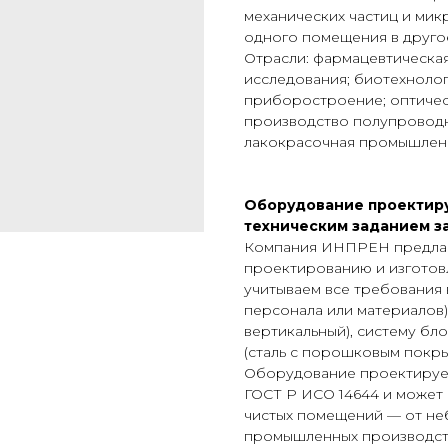
механических частиц и ми
одного помещения в друго
Отрасли: фармацевтическа
исследования; биотехнолог
приборостроение; оптичес
производство полупроводн
лакокрасочная промышленн
Оборудование проектиру
техническим заданием з
Компания ИНПРЕН предлаг
проектированию и изготов
учитываем все требования 
персонала или материалов)
вертикальный), систему бл
(сталь с порошковым покры
Оборудование проектирует
ГОСТ Р ИСО 14644 и может
чистых помещений — от не
промышленных производст