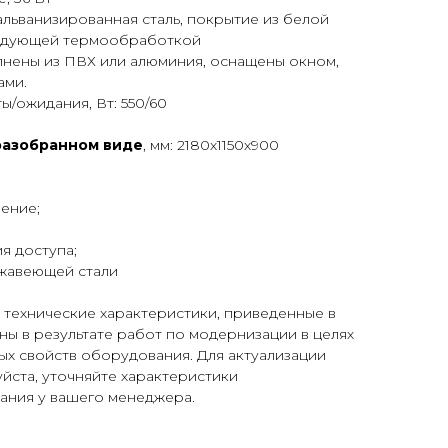
 гальванизированная сталь, покрытие из белой
едующей термообработкой
лнены из ПВХ или алюминия, оснащены окном,
ами.
/ожидания, Вт: 550/60
разобранном виде
, мм: 2180х1150х900
ение;
 доступа;
авеющей стали
 технические характеристики, приведенные в
ены в результате работ по модернизации в целях
х свойств оборудования. Для актуализации
уйста, уточняйте характеристики
ния у вашего менеджера.