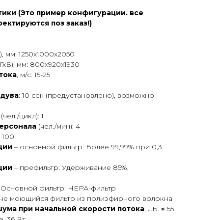
ики (Это пример конфигурации. все
ектируются поз заказ!)
, мм: 1250х1000х2050
хВ), мм: 800х920х1930
тока
, м/с: 15-25
бдува
: 10 сек (предустановлено), возможно
(чел./цикл): 1
ерсонала
(чел./мин): 4
: 100
ции
– основной фильтр: Более 99,99% при 0,3
ции
– префильтр: Удерживание 85%,
: Основной фильтр: НЕРА-фильтр
 не моющийся фильтр из полиэфирного волокна
ума при начальной скорости потока
, дБ: ≤ 55
, 36 Вт