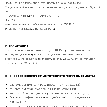
Номинальная производительность: до 1050 куб. м/час
Создание избыточного давления на выходе из модуля: от 50 до 100
Па
Фильтрация воздуха: Фильтры G4+H13
Вес:180 кг
Максимальная потребляемая мощность: 350 ВтВт
Электропитание: 220 В, 1 фаза, 50 гц
Эксплуатация
Фильтро-вентиляционный модуль ФВМ предназначен для
эксплуатации в закрытых помещениях с параметрами
окружающего воздуха: температура от 15 до 35°С, относительная
влажность от 30 до 80%.
В качестве сопрягаемых устройств могут выступать:
системы вентиляции изолированных помещений;
закрытые и открытые пленочные конструкции;
навесы и боксы с однонаправленным потоком воздуха;
боксы и шкафы с рециркуляцией и забором воздуха из
помещения;
устройства регулирования влажности и/или температуры