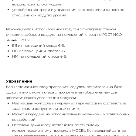
воздушного потока модуля;
устройства контроля и управления верхнего и/или одного по
отношению к модулю уровня.
Рекомендуется использование модулей с фильтрами тонкой
очистки с забором воздуха из помещений класса по ГОСТ ИСО
14644-1-2002:
E11 из помещений класса 6-9;
H13 из помещений класса 5-8;
H14 из помещений класса 4-6.
Управление
Блок автоматического управления модулем реализован на базе
одноплатного компьютера с программным обеспечением для
автоматического управления модулем.
Реализован контроль измеряемых параметров на соответствие
заданным и допустимым значениям;
Расчет и передача на исполнительные механизмы управляющих
воздействий;
Передача данных осуществляется по открытому
коммуникационному протокола MODBUS с передачей данных
через последовательные линии связи RS-485 или MODBUS TCP