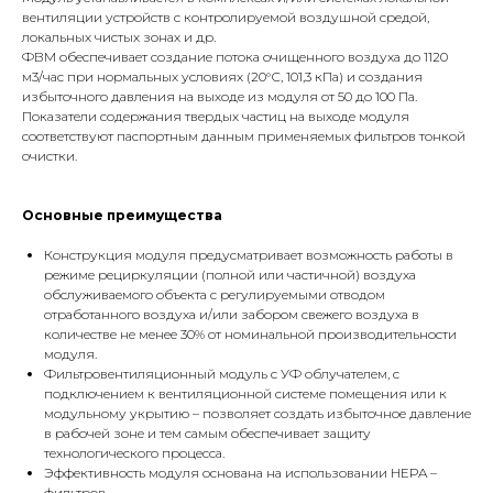
вентиляции устройств с контролируемой воздушной средой,
локальных чистых зонах и др.
ФВМ обеспечивает создание потока очищенного воздуха до 1120
м3/час при нормальных условиях (20°С, 101,3 кПа) и создания
избыточного давления на выходе из модуля от 50 до 100 Па.
Показатели содержания твердых частиц на выходе модуля
соответствуют паспортным данным применяемых фильтров тонкой
очистки.
Основные преимущества
Конструкция модуля предусматривает возможность работы в
режиме рециркуляции (полной или частичной) воздуха
обслуживаемого объекта с регулируемыми отводом
отработанного воздуха и/или забором свежего воздуха в
количестве не менее 30% от номинальной производительности
модуля.
Фильтровентиляционный модуль с УФ облучателем, с
подключением к вентиляционной системе помещения или к
модульному укрытию – позволяет создать избыточное давление
в рабочей зоне и тем самым обеспечивает защиту
технологического процесса.
Эффективность модуля основана на использовании HEPA –
фильтров.