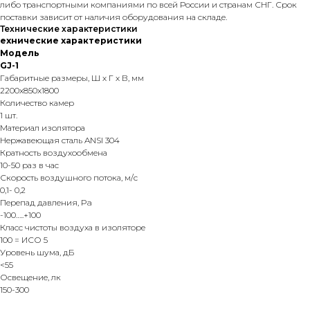
либо транспортными компаниями по всей России и странам СНГ. Срок
поставки зависит от наличия оборудования на складе.
Технические характеристики
ехнические характеристики
Модель
GJ-1
Габаритные размеры, Ш х Г х В, мм
2200x850x1800
Количество камер
1 шт.
Материал изолятора
Нержавеющая сталь ANSI 304
Кратность воздухообмена
10-50 раз в час
Скорость воздушного потока, м/с
0,1- 0,2
Перепад давления, Pa
-100…..+100
Класс чистоты воздуха в изоляторе
100 = ИСО 5
Уровень шума, дБ
<55
Освещение, лк
150-300