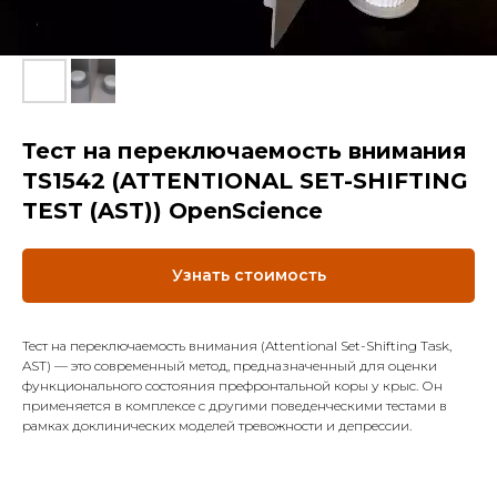
Тест на переключаемость внимания
TS1542 (ATTENTIONAL SET-SHIFTING
TEST (AST)) OpenScience
Узнать стоимость
Тест на переключаемость внимания (Attentional Set-Shifting Task,
AST) — это современный метод, предназначенный для оценки
функционального состояния префронтальной коры у крыс. Он
применяется в комплексе с другими поведенческими тестами в
рамках доклинических моделей тревожности и депрессии.