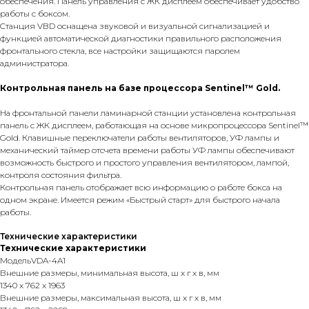
обеспечения. Панель управления с ЖК дисплеем обеспечивает удобство
работы с боксом.
Cтанция VBD оснащена звуковой и визуальной сигнализацией и
функцией автоматической диагностики правильного расположения
фронтального стекла, все настройки защищаются паролем
администратора.
Контрольная панель на базе процессора Sentinel™ Gold.
На фронтальной панели ламинарной станции установлена контрольная
панель с ЖК дисплеем, работающая на основе микропроцессора Sentinel™
Gold. Клавишные переключатели работы вентиляторов, УФ лампы и
механический таймер отсчета времени работы УФ лампы обеспечивают
возможность быстрого и простого управления вентилятором, лампой,
контроля состояния фильтра.
Контрольная панель отображает всю информацию о работе бокса на
одном экране. Имеется режим «Быстрый старт» для быстрого начала
работы.
Технические характеристики
Технические характеристики
МодельVDA-4A1
Внешние размеры, минимальная высота, ш х г х в, мм
1340 x 762 x 1963
Внешние размеры, максимальная высота, ш х г х в, мм