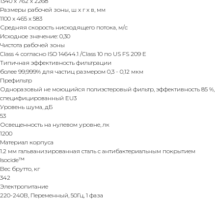
1340 x 762 x 2268
Размеры рабочей зоны, ш х г х в, мм
1100 x 465 x 583
Средняя скорость нисходящего потока, м/с
Исходное значение: 0,30
Чистота рабочей зоны
Class 4 согласно ISO 14644.1 /Class 10 по US FS 209 Е
Типичная эффективность фильтрации
более 99,999% для частиц размером 0,3 - 0,12 мкм
Префильтр
Одноразовый не моющийся полиэстеровый фильтр, эффективность 85 %,
специфицированный EU3
Уровень шума, дБ
53
Освещенность на нулевом уровне, лк
1200
Материал корпуса
1.2 мм гальванизированная сталь с антибактериальным покрытием
Isocide™
Вес брутто, кг
342
Электропитание
220-240В, Переменный, 50Гц, 1 фаза