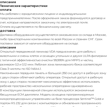
описание
Технические характеристики
оплата
Мы работаем с юридическими лицами и индивидуальными
предпринимателями. После оформления заказа формируются договор и
счет, которые направляются заказчику по электронной почте.
Оплата осуществляется по безналичному расчету.
доставка
Доставка оборудования осуществляется самовывозом со склада в Москве,
либо транспортными компаниями по всей России и странам СНГ. Срок
поставки зависит от наличия оборудования на складе.
описание
Открытый передвижной ламинар VDA предназначен для работы с
животными и смены клеток и оснащен угольным и двумя ULPA фильтрами
с типичной эффективностью очистки 99,999% для MPPS и частиц
размером 0,3 и 0,12 мкм. Рабочая зона ламинарного бокса соответствует
Class 3 чистоты по ISO 14644.1.
Наклоненная передняя панель и большой (350 см) доступ в рабочую зону
с двух сторон облегчают работу оператора. Открытый доступ в рабочую
зону с двух сторон позволяет максимально эффективно использовать
рабочее пространство несколькими операторами одновременно.
В конструкции ламинарной станции используются экономичные
бесшумные ECM двигатели. Модель оснащена программируемым
микропроцессорным управлением на базе процессора Sentinel™ Gold и
портом RS 232 для связи с компьютером и обновления программного