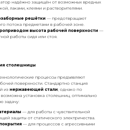
ратор надёжно защищён от возможных вредных
кой, лаками, клеями и растворителями.
озаборные решётки
— предотвращают
го потока предметами в рабочей зоне.
троприводом высота рабочей поверхности
—
ной работы сидя или стоя.
ния столешницы
технологические процессы предъявляют
абочей поверхности. Стандартно станция
й из
нержавеющей стали
, однако по
 возможна установка столешниц, оптимально
ю задачу:
атериалы
— для работы с чувствительной
щей защиты от статического электричества.
 покрытия
— для процессов с агрессивными