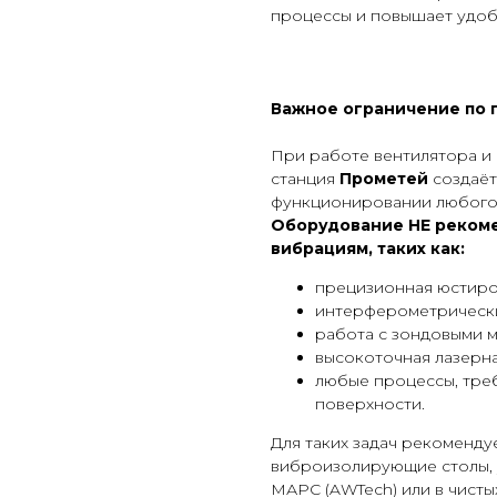
процессы и повышает удоб
Важное ограничение по
При работе вентилятора и
станция
Прометей
создаёт
функционировании любого
Оборудование НЕ рекоме
вибрациям, таких как:
прецизионная юстиров
интерферометрически
работа с зондовыми 
высокоточная лазерна
любые процессы, тр
поверхности.
Для таких задач рекоменду
виброизолирующие столы, у
МАРС (AWTech) или в чисты