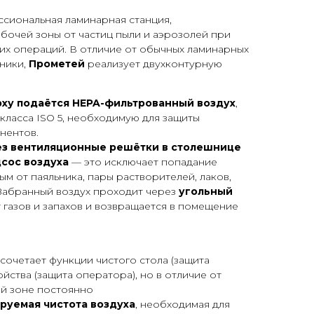
сиональная ламинарная станция,
бочей зоны от частиц пыли и аэрозолей при
их операций. В отличие от обычных ламинарных
оники,
Прометей
реализует двухконтурную
рху подаётся HEPA-фильтрованный воздух
,
 класса ISO 5, необходимую для защиты
нентов.
з вентиляционные решётки в столешнице
сос воздуха
— это исключает попадание
ым от паяльника, пары растворителей, лаков,
 Забранный воздух проходит через
угольный
т газов и запахов и возвращается в помещение
сочетает функции чистого стола (защита
йства (защита оператора), но в отличие от
ей зоне постоянно
руемая чистота воздуха
, необходимая для