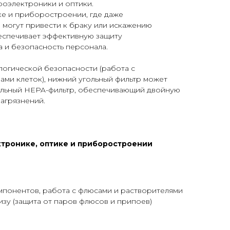
оэлектроники и оптики.
ке и приборостроении, где даже
 могут привести к браку или искажению
спечивает эффективную защиту
 и безопасность персонала.
логической безопасности (работа с
ами клеток), нижний угольный фильтр может
ельный HEPA-фильтр, обеспечивающий двойную
загрязнений.
тронике, оптике и приборостроении
мпонентов, работа с флюсами и растворителями
изу (защита от паров флюсов и припоев)