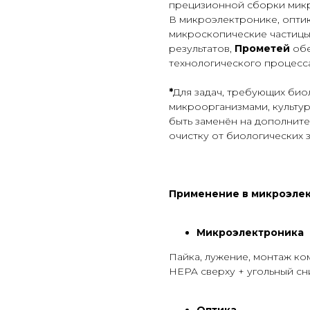
прецизионной сборки микр
В микроэлектронике, опти
микроскопические частицы
результатов,
Прометей
обе
технологического процесса
*
Для задач, требующих био
микроорганизмами, культур
быть заменён на дополнит
очистку от биологических 
Применение в микроэлек
Микроэлектроника
Пайка, лужение, монтаж ко
HEPA сверху + угольный сн