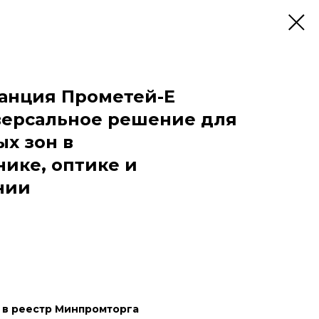
анция Прометей-E
версальное решение для
ых зон в
ике, оптике и
нии
 в реестр Минпромторга