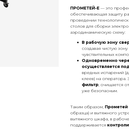
ПРОМЕТЕЙ-E
— это профес
обеспечивающая защиту ра
проведении технологическ
столов для сборки электр
аэродинамическую схему:
В рабочую зону све
создавая чистую зону
чувствительных компо
Одновременно чере
осуществляется под
вредных испарений (д
клеев) на оператора.
фильтр
, очищается о
уже безопасным.
Таким образом,
Прометей
образца) и вытяжного устро
вытяжного шкафа, в рабоч
поддерживается
контроли