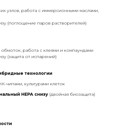
ких узлов, работа с иммерсионными маслами,
изу (поглощение паров растворителей)
 обмоток, работа с клеями и компаундами
изу (защита от испарений)
гибридные технологии
К-чипами, культурами клеток
нальный HEPA снизу
(двойная биозащита)
ности