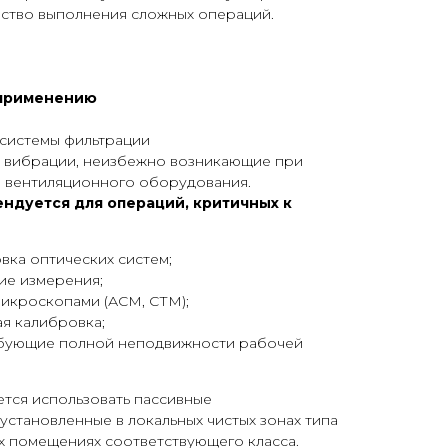
ство выполнения сложных операций.
 применению
 системы фильтрации
 вибрации, неизбежно возникающие при
 вентиляционного оборудования.
ндуется для операций, критичных к
ка оптических систем;
е измерения;
микроскопами (АСМ, СТМ);
я калибровка;
ебующие полной неподвижности рабочей
ется использовать пассивные
становленные в локальных чистых зонах типа
х помещениях соответствующего класса.