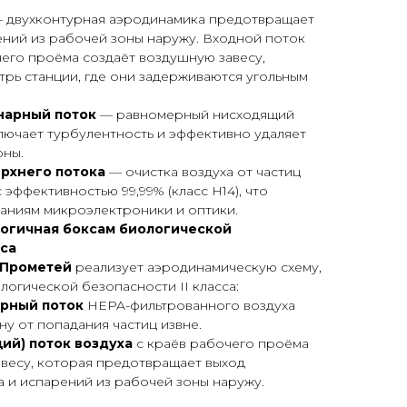
 двухконтурная аэродинамика предотвращает
ний из рабочей зоны наружу. Входной поток
чего проёма создаёт воздушную завесу,
рь станции, где они задерживаются угольным
нарный поток
— равномерный нисходящий
лючает турбулентность и эффективно удаляет
оны.
рхнего потока
— очистка воздуха от частиц
 эффективностью 99,99% (класс H14), что
аниям микроэлектроники и оптики.
огичная боксам биологической
сса
Прометей
реализует аэродинамическую схему,
логической безопасности II класса:
рный поток
HEPA-фильтрованного воздуха
у от попадания частиц извне.
ий) поток воздуха
с краёв рабочего проёма
весу, которая предотвращает выход
а и испарений из рабочей зоны наружу.