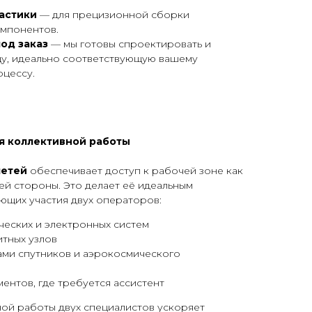
астики
— для прецизионной сборки
мпонентов.
од заказ
— мы готовы спроектировать и
цу, идеально соответствующую вашему
оцессу.
я коллективной работы
етей
обеспечивает доступ к рабочей зоне как
ней стороны. Это делает её идеальным
ющих участия двух операторов:
ческих и электронных систем
тных узлов
ами спутников и аэрокосмического
нтов, где требуется ассистент
й работы двух специалистов ускоряет