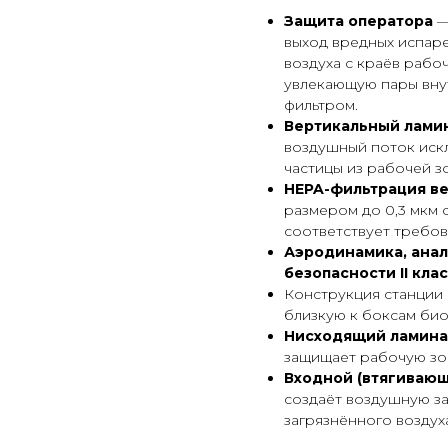
Защита оператора
—
выход вредных испаре
воздуха с краёв рабо
увлекающую пары внут
фильтром.
Вертикальный лами
воздушный поток иск
частицы из рабочей з
HEPA-фильтрация ве
размером до 0,3 мкм с
соответствует требов
Аэродинамика, анал
безопасности II кла
Конструкция станции
близкую к боксам био
Нисходящий ламина
защищает рабочую зон
Входной (втягивающ
создаёт воздушную за
загрязнённого воздух