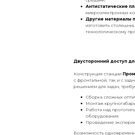
средами.
Антистатические пл
микроэлектронных ко
Другие материалы п
изготовить столешни
технологическому пр
Двусторонний доступ дл
Конструкция станции
Пром
с фронтальной, так и с зад
решением для задач, требу
Сборка сложных опти
Монтаж крупногабари
Работа над прототип
оборудования
Проведение экспериме
Возможность одновременно