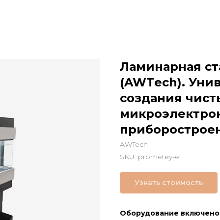
Ламинарная ст
(AWTech). Уни
создания чист
микроэлектрон
приборострое
AWTech
SKU:
prometey-e
Узнать стоимость
Оборудование включено