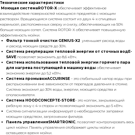
Технические характеристики
Моющая системаROTOR-X
обеспечивает эффективное
взаимодействие поверхностей моющихся предметов с моющим
раствором. Вращающаяся система состоит из двух 4-х спицевых
карамысел, расположенных сверху и снизу, обеспечивающих на 50%
больше моющих сопел. Система ROTOR-X обеспечивает повышенную
эффективность мойки.
Фильтр тонкой очистки GENIUS-X2
уменьшает расход воды
и расход моющих средств до 30%.
Система рекуперации тепловой энергии от сточных водE-
SAVE
позволяет экономить до 8,6 кВтч.
Система использования тепловой энергии горячего пара
для нагрева поступающей в машину воды
обеспечивает
экономию энергии до 5,2 кВтч.
Система промывкиACCURINSE
– это стабильный напор воды при
распрыскивании вне зависимости от перепадов давления в стояке.
Система экономит до 30% воды, энергии, моющего средства и
ополаскивателя.
Система HOODCONCEPTE-STORE
– это колпак, закрывающий
рабочую зону с 4-х сторон и позволяющий экономить до 5 кВтч.
Система сигнализации информирует о необходимости заправки
моющим средством, загрязнении фильтра.
Панель управленияSMARTRONIC
, позволяет контролировать весь
цикл мойки. Панель управления отображает циклы мойки и
оставшееся время мойки.