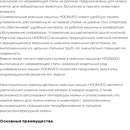
корзиной из нержавеющей стали на роликах предназначены для мойки
клеток для лабораторных животных, бутылочек и прочего инвентаря
вивария.
Универсальные моечные машины HOONVED имеют удобную панель
управления, расположенную на правой стойке на уровне глаз оператора,
что обеспечивает удобный контроль за работой машины и комфортное
обслуживание оператором. Управление осуществляется одной кнопкой.
Моечные машины HOONVED оснащены традиционной моечной системой
с вращающимися верхними и нижними моечными регистрами, но
выполненными из цельных стальных труб, что значительно повышает их
надежность.
Важно также, что вся моечная система в моечных машинах HOONVED
выполнена из нержавеющей стали. Широкий модельный ряд
универсальных машин HOONVED позволяет предложить заказчику
индивидуальное решение его задачи.
Неоспоримыми преимуществами моечных машин HOONVED является
увеличенная ширина моечной камеры в каждой модели, а также
возможность регулировки температуры мойки и ополаскивания, что
крайне важно для мойки клеток и инвентаря с загрязнениями,
вызывающими повышенное пенообразование в процессе
высокотемпературной мойки.
Основные преимущества