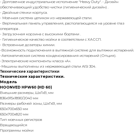
- Долговечное индустриальное исполнение "Heavy Duty". - Дизайн
обеспечивающий удобство чистки (гигиенический дизайн) .
- Двойные стенки корпуса.
- Моечная система целиком из нержавеющей стали.
- Вертикальная панель управления, располагающаяся на уровне глаз
оператора .
- Загрузочная корзина с высокими бортами .
- Гигиеническое качество мойки в соответствии с ХАССП.
- Встроенные дозаторы химии.
-Возможность подключения в вытяжной системе для вытяжки испарений.
-Автоматическая система конденсирования испарений (Опция).
-Электрические компоненты класса «А».
-Машины выполнены из нержавеющей стали AISI 304.
Технические характеристики
Технические характеристики.
Модель
HOONVED HPW60 (HD 60)
Внешние размеры, ШхГхВ, мм
836x915x1890/2040 мм
Размеры рабочей зоны, ШхГхВ, мм
650x700x650 мм
650x700x820 мм
Тип моечных регистров
Вращающийся
Программы мойки