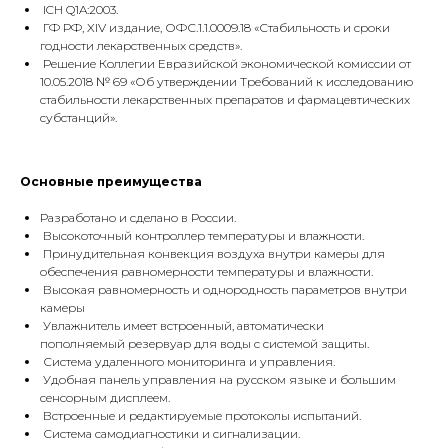
ICH Q1A:2003.
ГФ РФ, XIV издание, ОФС.1.1.0009.18 «Стабильность и сроки
годности лекарственных средств».
Решение Коллегии Евразийской экономической комиссии от
10.05.2018 № 69 «Об утверждении Требований к исследованию
стабильности лекарственных препаратов и фармацевтических
субстанций».
Основные преимущества
Разработано и сделано в России.
Высокоточный контроллер температуры и влажности.
Принудительная конвекция воздуха внутри камеры для
обеспечения равномерности температуры и влажности.
Высокая равномерность и однородность параметров внутри
камеры
Увлажнитель имеет встроенный, автоматически
пополняемый резервуар для воды с системой защиты.
Система удаленного мониторинга и управления.
Удобная панель управления на русском языке и большим
сенсорным дисплеем.
Встроенные и редактируемые протоколы испытаний.
Система самодиагностики и сигнализации.