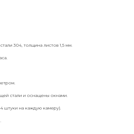
али 304, толщина листов 1,5 мм.
аса.
метром.
ей стали и оснащены окнами.
4 штуки на каждую камеру).
.