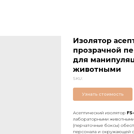
Изолятор асеп
прозрачной пе
для манипуля
животными
SKU:
Узнать стоимость
Асептический изолятор
FS
лабораторными животными 
(перчаточные боксы) обес
персонала и окружающей с