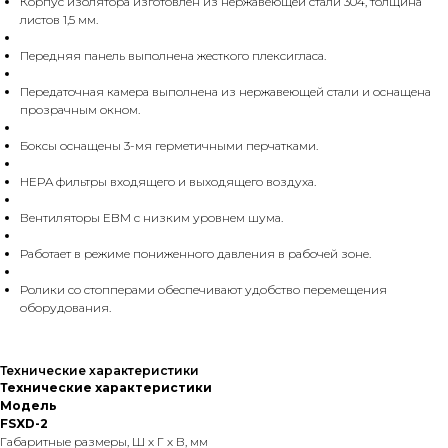
Корпус изолятора изготовлен из нержавеющей стали 304, толщина
листов 1,5 мм.
Передняя панель выполнена жесткого плексигласа.
Передаточная камера выполнена из нержавеющей стали и оснащена
прозрачным окном.
Боксы оснащены 3-мя герметичными перчатками.
HEPA фильтры входящего и выходящего воздуха.
Вентиляторы EBM с низким уровнем шума.
Работает в режиме пониженного давления в рабочей зоне.
Ролики со стопперами обеспечивают удобство перемещения
оборудования.
Технические характеристики
Технические характеристики
Модель
FSXD-2
Габаритные размеры, Ш х Г х В, мм