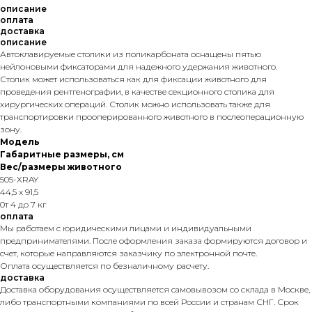
описание
оплата
доставка
описание
Автоклавируемые столики из поликарбоната оснащены пятью
нейлоновыми фиксаторами для надежного удержания животного.
Столик может использоваться как для фиксации животного для
проведения рентгенографии, в качестве секционного столика для
хирургических операций. Столик можно использовать также для
транспортировки прооперированного животного в послеоперационную
зону.
Модель
Габаритные размеры, см
Вес/размеры животного
505-XRAY
44,5 x 91,5
0т 4 до 7 кг
оплата
Мы работаем с юридическими лицами и индивидуальными
предпринимателями. После оформления заказа формируются договор и
счет, которые направляются заказчику по электронной почте.
Оплата осуществляется по безналичному расчету.
доставка
Доставка оборудования осуществляется самовывозом со склада в Москве,
либо транспортными компаниями по всей России и странам СНГ. Срок